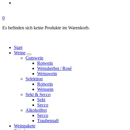
0
Es befinden sich keine Produkte im Warenkorb.
Start
Weine
Gutswein
Rotwein
Weissherbst / Rosé
Weisswein
Selektion
Rotwein
Weissein
Sekt & Secco
Sekt
Secco
Alkoholfrei
Secco
Traubensaft
Weinpakete