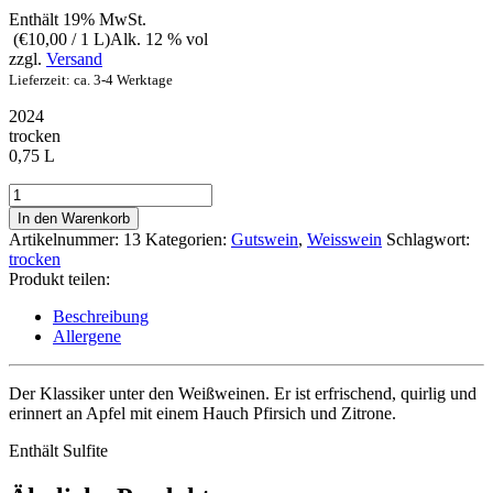
Enthält 19% MwSt.
(
€
10,00
/ 1 L)
Alk. 12 % vol
zzgl.
Versand
Lieferzeit: ca. 3-4 Werktage
2024
trocken
0,75 L
Riesling
trocken
In den Warenkorb
Menge
Artikelnummer:
13
Kategorien:
Gutswein
,
Weisswein
Schlagwort:
trocken
Produkt teilen:
Beschreibung
Allergene
Der Klassiker unter den Weißweinen. Er ist erfrischend, quirlig und
erinnert an Apfel mit einem Hauch Pfirsich und Zitrone.
Enthält Sulfite