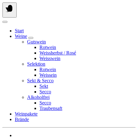
Springen
Sie
zum
Inhalt
Start
Weine
Gutswein
Rotwein
Weissherbst / Rosé
Weisswein
Selektion
Rotwein
Weissein
Sekt & Secco
Sekt
Secco
Alkoholfrei
Secco
Traubensaft
Weinpakete
Brände