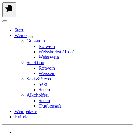
Springen
Sie
zum
Inhalt
Start
Weine
Gutswein
Rotwein
Weissherbst / Rosé
Weisswein
Selektion
Rotwein
Weissein
Sekt & Secco
Sekt
Secco
Alkoholfrei
Secco
Traubensaft
Weinpakete
Brände