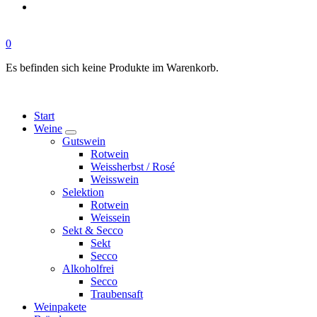
0
Es befinden sich keine Produkte im Warenkorb.
Start
Weine
Gutswein
Rotwein
Weissherbst / Rosé
Weisswein
Selektion
Rotwein
Weissein
Sekt & Secco
Sekt
Secco
Alkoholfrei
Secco
Traubensaft
Weinpakete