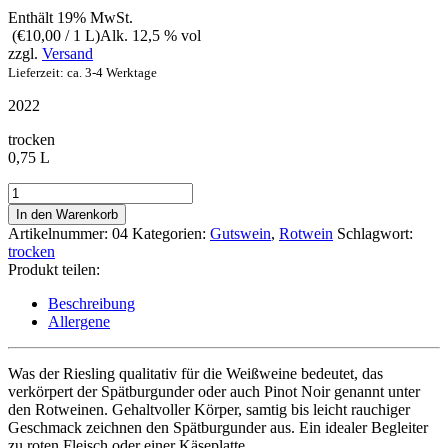
Enthält 19% MwSt.
(
€
10,00
/ 1 L)
Alk. 12,5 % vol
zzgl.
Versand
Lieferzeit: ca. 3-4 Werktage
2022
trocken
0,75 L
Spätburgunder
Menge
In den Warenkorb
Artikelnummer:
04
Kategorien:
Gutswein
,
Rotwein
Schlagwort:
trocken
Produkt teilen:
Beschreibung
Allergene
Was der Riesling qualitativ für die Weißweine bedeutet, das
verkörpert der Spätburgunder oder auch Pinot Noir genannt unter
den Rotweinen. Gehaltvoller Körper, samtig bis leicht rauchiger
Geschmack zeichnen den Spätburgunder aus. Ein idealer Begleiter
zu roten Fleisch oder einer Käseplatte.