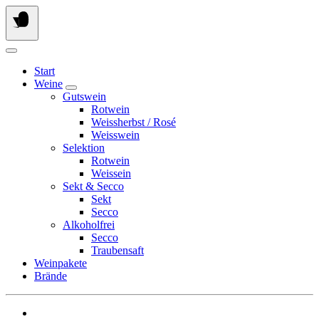
Springen
Sie
zum
Inhalt
Start
Weine
Gutswein
Rotwein
Weissherbst / Rosé
Weisswein
Selektion
Rotwein
Weissein
Sekt & Secco
Sekt
Secco
Alkoholfrei
Secco
Traubensaft
Weinpakete
Brände