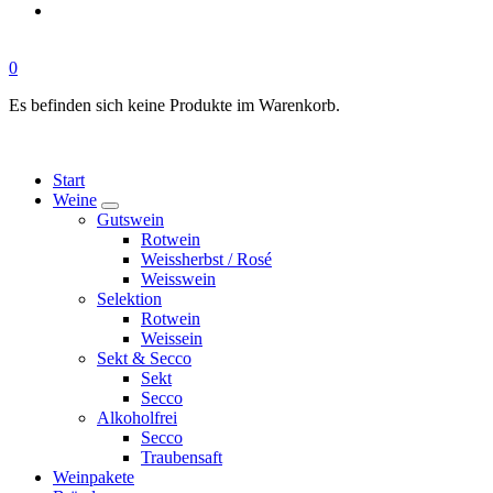
0
Es befinden sich keine Produkte im Warenkorb.
Start
Weine
Gutswein
Rotwein
Weissherbst / Rosé
Weisswein
Selektion
Rotwein
Weissein
Sekt & Secco
Sekt
Secco
Alkoholfrei
Secco
Traubensaft
Weinpakete