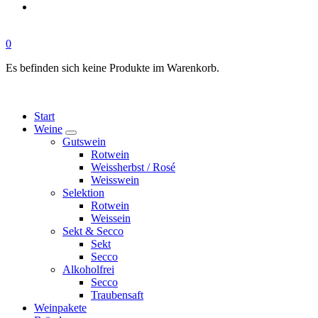
0
Es befinden sich keine Produkte im Warenkorb.
Start
Weine
Gutswein
Rotwein
Weissherbst / Rosé
Weisswein
Selektion
Rotwein
Weissein
Sekt & Secco
Sekt
Secco
Alkoholfrei
Secco
Traubensaft
Weinpakete