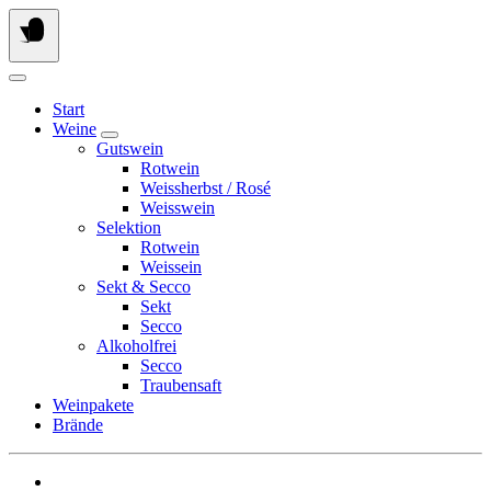
Springen
Sie
zum
Inhalt
Start
Weine
Gutswein
Rotwein
Weissherbst / Rosé
Weisswein
Selektion
Rotwein
Weissein
Sekt & Secco
Sekt
Secco
Alkoholfrei
Secco
Traubensaft
Weinpakete
Brände