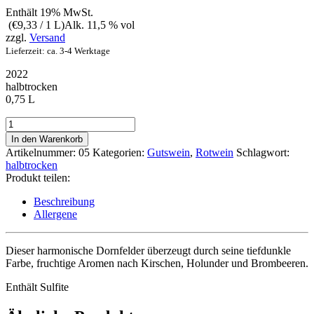
Enthält 19% MwSt.
(
€
9,33
/ 1 L)
Alk. 11,5 % vol
zzgl.
Versand
Lieferzeit: ca. 3-4 Werktage
2022
halbtrocken
0,75 L
Dornfelder
Menge
In den Warenkorb
Artikelnummer:
05
Kategorien:
Gutswein
,
Rotwein
Schlagwort:
halbtrocken
Produkt teilen:
Beschreibung
Allergene
Dieser harmonische Dornfelder überzeugt durch seine tiefdunkle
Farbe, fruchtige Aromen nach Kirschen, Holunder und Brombeeren.
Enthält Sulfite